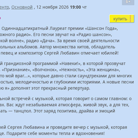
6+
ентр
,
Основной
, 12 ноября 2026
19:00
чт
купить
, Одиннадцатикратный Лауреат премии «Шансон Года»,
ожного радио». Его песни звучат на «Радио шансон»,
ой волне», радио «Дача». За время своей деятельности
ольных альбомов. Автор множества хитов, обладатель
, певец и композитор Сергей Любавин отмечает юбилей!
ой грандиозной программой «Навеки!», в которой прозвучат
 «Признание», «Волчонок», «Нежность», «Эта женщина»,
то мой враг...», которые давно стали саундтреками для многих
остью, мелодичностью и глубокими историями. А новые песни
аю я» дополнят этот прекрасный репертуар.
ной встречей с музыкой, которая говорит о самом главном: о
х. Вас ждут незабываемая атмосфера, живой звук, а для тех,
ать — танцпол. Этот заряд позитива, драйва и эмоций
ей Сергея Любавина и проведите вечер с музыкой, которая
дце. Подарите себе моменты тепла и вдохновения!