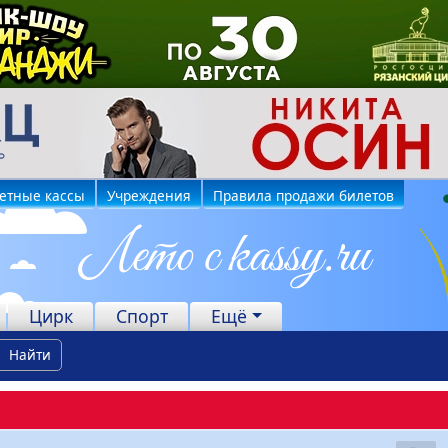
етные кассы
Учреждения
Правила продажи билетов
Цирк
Спорт
Ещё
Найти