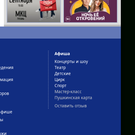
Афиша
Концерты и шоу
едения
Театр
Детские
рмация
Цирк
Спорт
Мастер-класс
оров
Пушкинская карта
Оставить отзыв
афише
сы
ажи