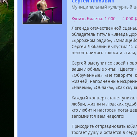
Сергей Любавин
Муниципальный культурный ц
Купить билеты: 1 000 — 4 000
Легенда отечественной сцены
обладатель титула «Звезда Дор
«Дорожном радио», «Милицейск
Сергей Любавин выпустил 15 с
неповторимого голоса и стиля
Сергей выступит со своей нов
ваши любимые хиты: «Цветок»,
«Обрученные», «Не говорите, к
жизней, наполненные искренн
«Навеки», «Облака», «Как скуч
Каждый концерт станет уникаль
любви, жизни и людских судьба
кто любит и настроен потанцев
запомнится вам надолго!
Приходите отпраздновать юбил
трогает душу и остаётся в сер