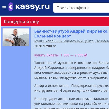
Концерты и шоу
Баянист-виртуоз Андрей Кириенко.
Сольный концерт
Муниципальный культурный центр
,
Основн
2026
17:00
вс
Купить билеты: 1 300 — 2 500
Талантливый музыкант и композитор, баяни
Андрей Кириенко в совершенстве владеет б
кнопочным аккордеоном и редким духовым
музыкальным инструментом — аккординой.
Автор и исполнитель. Популяризатор русск
инструментов. И один из лучших баянистов 
В репертуаре: авторские инструментальные
уникальные аранжировки на российские и
хиты, новые душевные песни и самые нео