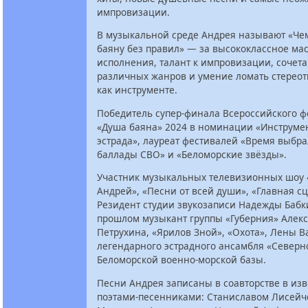
импровизации.
В музыкальной среде Андрея называют «Че
баяну без правил» — за высококлассное мас
исполнения, талант к импровизации, сочет
различных жанров и умение ломать стереот
как инструменте.
Победитель супер-финала Всероссийского ф
«Душа баяна» 2024 в номинации «Инструмен
эстрада», лауреат фестивалей «Время выбр
баллады СВО» и «Беломорские звёзды».
Участник музыкальных телевизионных шоу 
Андрей», «Песни от всей души», «Главная сц
Резидент студии звукозаписи Надежды Бабк
прошлом музыкант группы «Губерния» Алек
Петрухина, «Ярилов Зной», «Охота», Лены В
легендарного эстрадного ансамбля «Северн
Беломорской военно-морской базы.
Песни Андрея записаны в соавторстве в из
поэтами-песенниками: Станиславом Лисейч