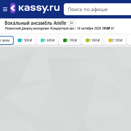
Вокальный ансамбль Arielle
6+
Рязанский дворец молодежи
,
Концертный зал
|
16 октября 2026
19:00
пт
е цены
1 500
1 600
1 700
1 900
2 100