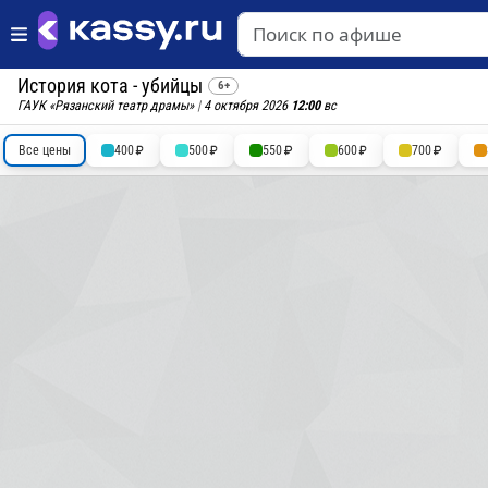
История кота - убийцы
6+
ГАУК «Рязанский театр драмы»
|
4 октября 2026
12:00
вс
Все цены
400
500
550
600
700