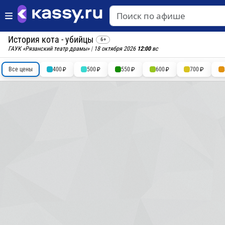
История кота - убийцы
6+
ГАУК «Рязанский театр драмы»
|
18 октября 2026
12:00
вс
Все цены
400
500
550
600
700