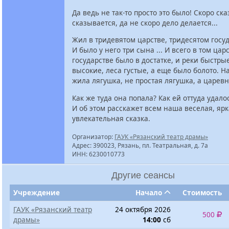
Да ведь не так-то просто это было! Скоро ска
сказывается, да не скоро дело делается...
Жил в тридевятом царстве, тридесятом госу
И было у него три сына ... И всего в том царс
государстве было в достатке, и реки быстры
высокие, леса густые, а еще было болото. Н
жила лягушка, не простая лягушка, а царевн
Как же туда она попала? Как ей оттуда удал
И об этом расскажет всем наша веселая, ярк
увлекательная сказка.
Организатор:
ГАУК «Рязанский театр драмы»
Адрес: 390023, Рязань, пл. Театральная, д. 7а
ИНН: 6230010773
Другие сеансы
Учреждение
Начало
Стоимость
ГАУК «Рязанский театр
24 октября 2026
500
драмы»
14:00
сб