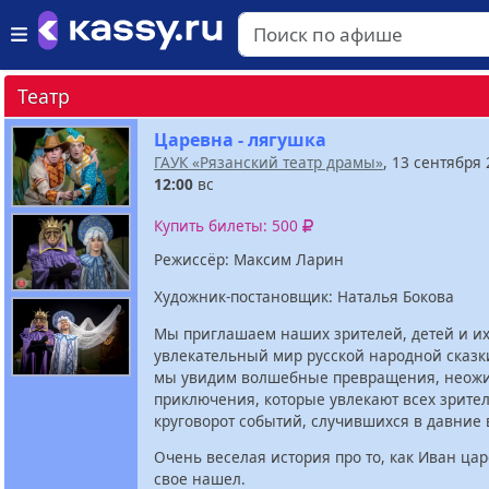
Театр
Царевна - лягушка
ГАУК «Рязанский театр драмы»
, 13 сентября
12:00
вс
Купить билеты: 500
Режисcёр: Максим Ларин
Художник-постановщик: Наталья Бокова
Мы приглашаем наших зрителей, детей и их
увлекательный мир русской народной сказк
мы увидим волшебные превращения, неож
приключения, которые увлекают всех зрите
круговорот событий, случившихся в давние
Очень веселая история про то, как Иван ца
свое нашел.