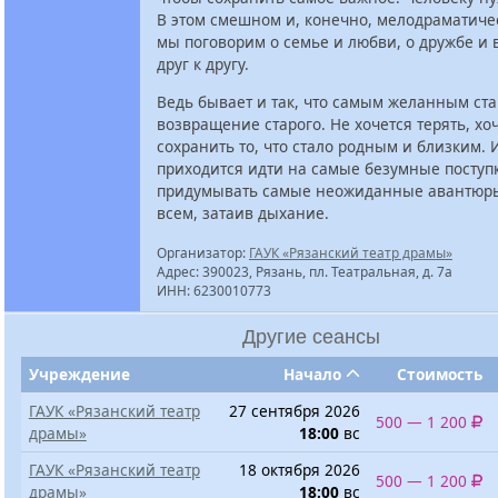
В этом смешном и, конечно, мелодраматиче
мы поговорим о семье и любви, о дружбе и
друг к другу.
Ведь бывает и так, что самым желанным ст
возвращение старого. Не хочется терять, хо
сохранить то, что стало родным и близким. 
приходится идти на самые безумные поступ
придумывать самые неожиданные авантюры
всем, затаив дыхание.
Организатор:
ГАУК «Рязанский театр драмы»
Адрес: 390023, Рязань, пл. Театральная, д. 7а
ИНН: 6230010773
Другие сеансы
Учреждение
Начало
Стоимость
ГАУК «Рязанский театр
27 сентября 2026
500 — 1 200
драмы»
18:00
вс
ГАУК «Рязанский театр
18 октября 2026
500 — 1 200
драмы»
18:00
вс