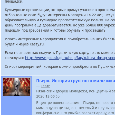
площадки.
Культурные организации, которые примут участие в программ
отбор только если будут интересны молодежи 14-22 лет, несут
образовательную и культурно-просветительскую пользу. На с
день программа еще дорабатывается, но уже более 800 учре
подошли под требования и готовы обучать и просвещать.
Искать интересные мероприятия и приобретать на них билет
будет и через Kassy.ru.
Если не знаете как получить Пушкинскую карту, то это можно 
госуслугах:
https://www.gosuslugi.ru/help/faq/kultura_dosug_spo
Список мероприятий, которые можно приобрести по Пушкинск
Пьеро. История грустного мальчик
—
Театр
Рязанский дворец молодежи
,
Концертный з
2026
13:00
сб
В центре повествования – Пьеро, не просто 
мим, а душа цирка, он - веселый и неуныв
конферансье. Его улыбка озаряет арену, его